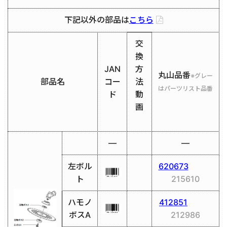
下記以外の部品は
こちら
交
換
JAN
方
丸山品番
※グレー
部品名
コー
法
はパーツリスト品番
ド
動
画
―
―
左ボル
620673
ト
215610
ハモノ
412851
ボスA
212986