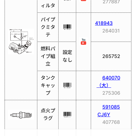
277887
ィルタ
パイプ
418943
クミタ
264031
テ
燃料パ
設定
イプ組
265752
なし
立
タンク
640070
キャッ
（大）
プ
275306
591085
点火プ
CJ6Y
ラグ
407768