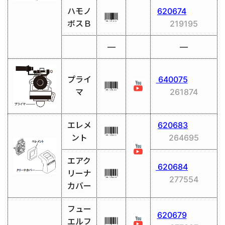
ハモノ
620674
ボスＢ
219195
―
―
プライ
640075
マ
261874
エレメ
620683
ント
264695
エアク
620684
リーナ
277554
カバー
フュー
620679
エルフ