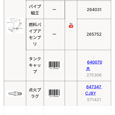
パイプ
ー
264031
組立
燃料パ
イプア
ー
265752
センブ
リ
タンク
640070
キャッ
大
プ
275306
647347
点火プ
CJ8Y
ラグ
571421