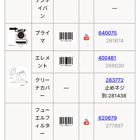
アンテ
イバ
―
ン
プライ
640075
マ
261874
エレメ
400481
ント
269030
クリー
283772
ナカバ
―
止めネジ
ー
別:281438
フュー
エルフ
620679
ィルタ
277887
ー