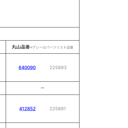
丸山品番
※グレーはパーツリスト品番
640090
225893
－
412852
225891