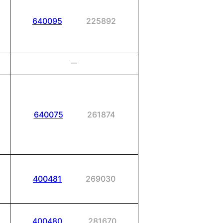
640095
225892
－
640075
261874
400481
269030
400480
281670