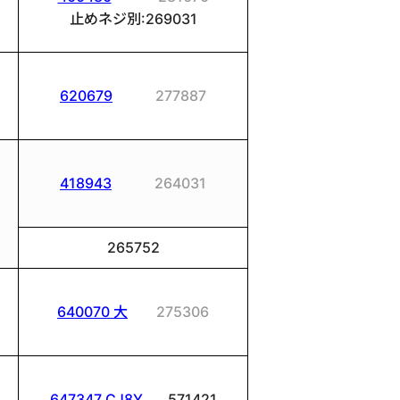
止めネジ別:269031
620679
277887
418943
264031
265752
640070 大
275306
647347 CJ8Y
571421