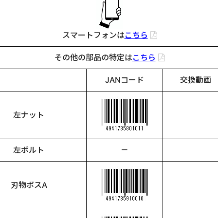
スマートフォンは
こちら
その他の部品の特定は
こちら
JANコード
交換動画
左ナット
左ボルト
－
刃物ボスA