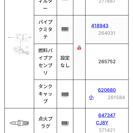
ィルタ
277887
ー
パイプ
418943
クミタ
264031
テ
燃料パ
イプア
設定
265752
センブ
なし
リ
タンク
620680
キャッ
小
261584
プ
647347
点火プ
CJ8Y
ラグ
571421