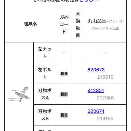
交
JAN
換
丸山品番
※グレーは
部品名
コー
動
パーツリスト品番
ド
画
左ナッ
－
－
ト
左ボル
620673
ト
215610
刃物ボ
412851
スA
212986
刃物ボ
620674
スB
219195