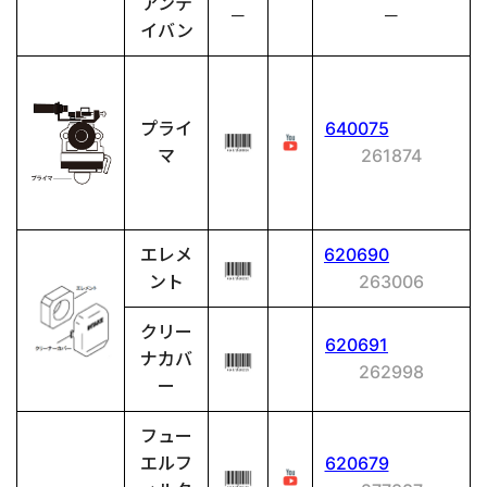
アンテ
－
－
イバン
プライ
640075
マ
261874
エレメ
620690
ント
263006
クリー
620691
ナカバ
262998
ー
フュー
エルフ
620679