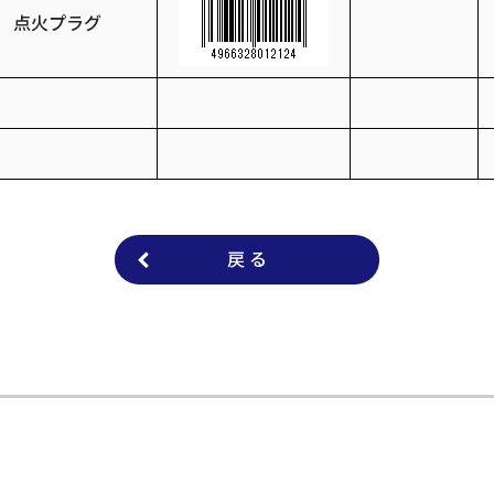
点火プラグ
戻 る