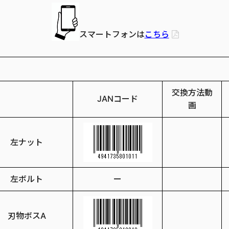
スマートフォンは
こちら
交換方法動
JANコード
画
左ナット
左ボルト
ー
刃物ボスA