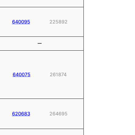
640095
225892
ー
640075
261874
620683
264695