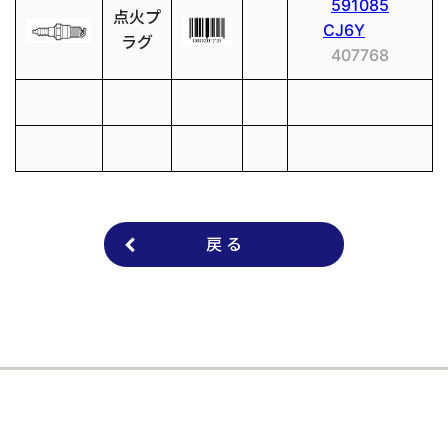
591085
点火プ
CJ6Y
ラグ
407768
戻 る