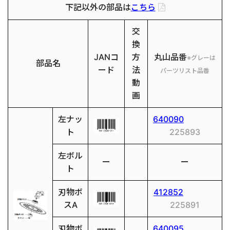
下記以外の部品は
こちら
交
換
JANコ
方
丸山品番
※グレーは
部品名
ード
法
パーツリスト品番
動
画
左ナッ
640090
ト
225893
左ボル
ー
ー
ト
刃物ボ
412852
スA
225891
刃物ボ
640095