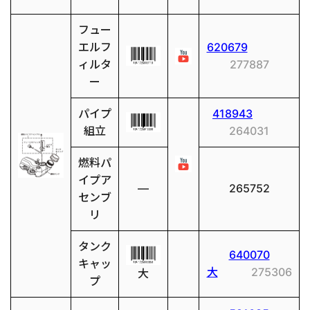
フュー
エルフ
620679
ィルタ
277887
ー
パイプ
418943
組立
264031
燃料パ
イプア
―
265752
センブ
リ
タンク
640070
キャッ
大
275306
大
プ