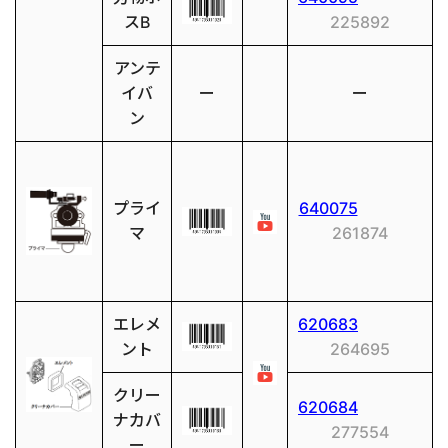
スB
225892
アンテ
イバ
ー
ー
ン
プライ
640075
マ
261874
エレメ
620683
ント
264695
クリー
620684
ナカバ
277554
ー