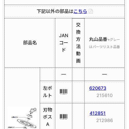
下記以外の部品は
こちら
交
換
JAN
方
丸山品番
※グレー
部品名
コー
法
はパーツリスト品番
ド
動
画
―
―
左ボ
620673
ルト
215610
刃物
412851
ボス
212986
A