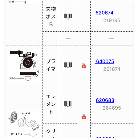
刃物
620674
ボス
219195
Ｂ
―
―
プラ
640075
イマ
261874
エレ
620683
メン
264695
ト
クリ