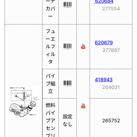
ーナ
620684
カバ
277554
ー
フュ
ーエ
620679
ルフ
277887
ィル
タ
パイ
418943
プ組
264031
立
燃料
パイ
設定
プア
265752
なし
セン
ブリ