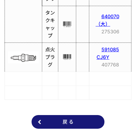
タン
640070
クキ
（大）
ャッ
275306
プ
点火
591085
プラ
CJ6Y
グ
407768
戻 る