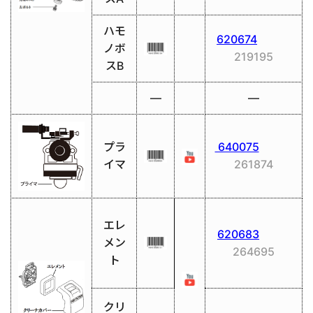
ハモ
620674
ノボ
219195
スB
―
―
プラ
640075
イマ
261874
エレ
620683
メン
264695
ト
クリ