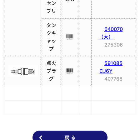
セン
ブリ
タン
640070
クキ
（大）
ャッ
275306
プ
点火
591085
プラ
CJ6Y
グ
407768
戻 る