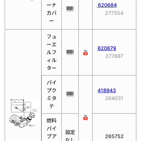
ーナ
620684
カバ
277554
ー
フュ
ーエ
620679
ルフ
277887
ィル
ター
パイ
プク
418943
ミタ
264031
テ
燃料
パイ
設定
プア
265752
なし