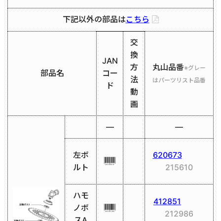
下記以外の部品は
こちら
交
換
JAN
方
丸山品番
※グレー
部品名
コー
法
はパーツリスト品番
ド
動
画
―
―
左ボ
620673
ルト
215610
ハモ
412851
ノボ
212986
スA