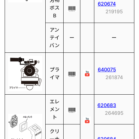
刃物
620674
ボス
219195
B
アン
テイ
ー
ー
バン
プラ
640075
イマ
261874
エレ
620683
メン
264695
ト
クリ