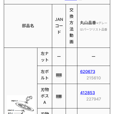
交
換
JAN
方
丸山品番
※グレー
部品名
コー
法
はパーツリスト品番
ド
動
画
左ナ
ー
ー
ット
左ボ
620673
ルト
215610
刃物
412853
ボス
227947
A