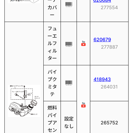
ーナ
620684
カバ
277554
ー
フュ
ーエ
620679
ルフ
277887
ィル
ター
パイ
プク
418943
ミタ
264031
テ
燃料
パイ
設定
プア
265752
なし
セン