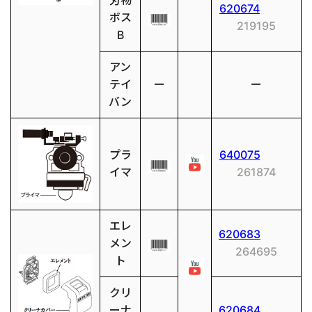
刃物
620674
ボス
219195
B
アン
テイ
ー
ー
バン
プラ
640075
イマ
261874
エレ
620683
メン
264695
ト
クリ
ーナ
620684