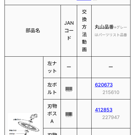
交
換
JAN
方
丸山品番
※グレー
部品名
コー
法
はパーツリスト品番
ド
動
画
左ナ
ー
ー
ット
左ボ
620673
ルト
215610
刃物
412853
ボス
227947
A