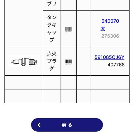
ブリ
タン
640070
クキ
大
ャッ
275306
プ
点火
591085CJ6Y
プラ
407768
グ
戻 る