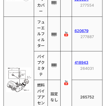
カバ
277554
ー
フュ
ーエ
620679
ルフ
277887
ィル
ター
パイ
プク
418943
ミタ
264031
テ
燃料
パイ
設定
プア
265752
なし
セン