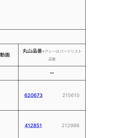
丸山品番
※グレーはパーツリスト
動画
品番
ー
620673
215610
412851
212986