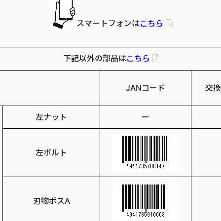
スマートフォンは
こちら
下記以外の部品は
こちら
JANコード
交換
左ナット
ー
左ボルト
刃物ボスA