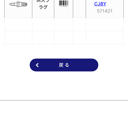
点火プ
CJ8Y
ラグ
571421
戻 る