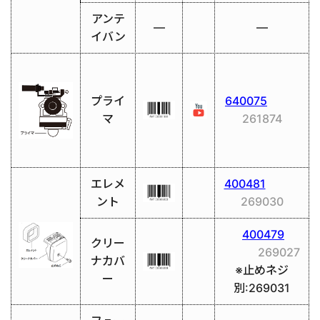
アンテ
―
―
イバン
プライ
640075
マ
261874
エレメ
400481
ント
269030
400479
クリー
269027
ナカバ
※止めネジ
ー
別:269031