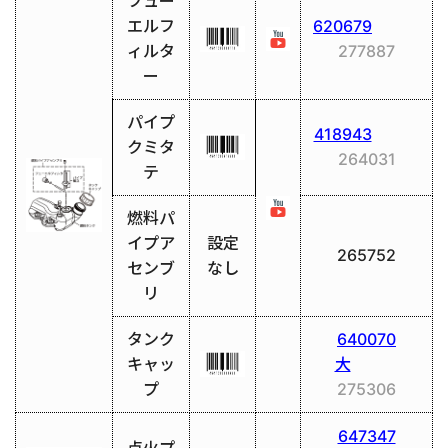
フュー
エルフ
620679
ィルタ
277887
ー
パイプ
418943
クミタ
264031
テ
燃料パ
イプア
設定
265752
センブ
なし
リ
タンク
640070
キャッ
大
プ
275306
647347