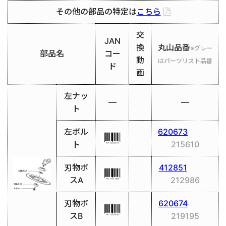
その他の部品の特定は
こちら
交
JAN
換
丸山品番
※グレー
部品名
コー
動
はパーツリスト品番
ド
画
左ナッ
―
―
ト
左ボル
620673
ト
215610
刃物ボ
412851
スA
212986
刃物ボ
620674
スB
219195