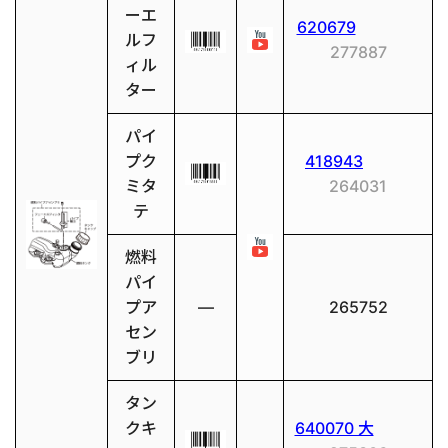
ーエ
620679
ルフ
277887
ィル
ター
パイ
プク
418943
ミタ
264031
テ
燃料
パイ
プア
―
265752
セン
ブリ
タン
クキ
640070 大