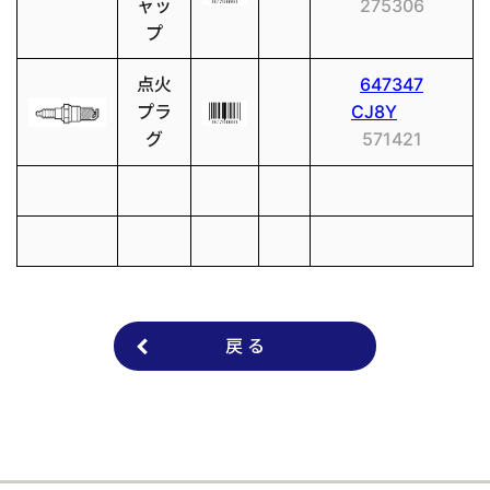
ャッ
275306
プ
点火
647347
プラ
CJ8Y
グ
571421
戻 る