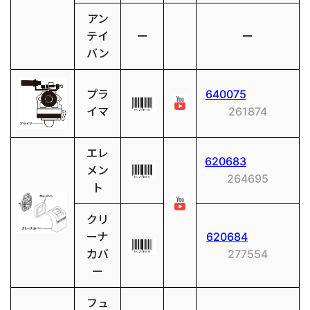
アン
テイ
ー
ー
バン
プラ
640075
イマ
261874
エレ
620683
メン
264695
ト
クリ
ーナ
620684
カバ
277554
ー
フュ