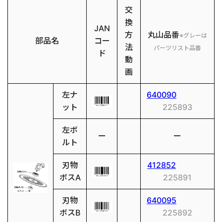
交
換
JAN
方
丸山品番
※グレーは
部品名
コー
法
パーツリスト品番
ド
動
画
左ナ
640090
ット
225893
左ボ
ー
ー
ルト
刃物
412852
ボスA
225891
刃物
640095
ボスB
225892