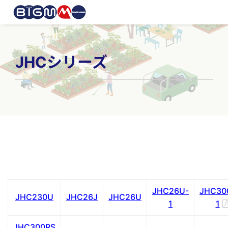
JHCシリーズ
JHC26U-
JHC30
JHC230U
JHC26J
JHC26U
1
1
JHC300RS